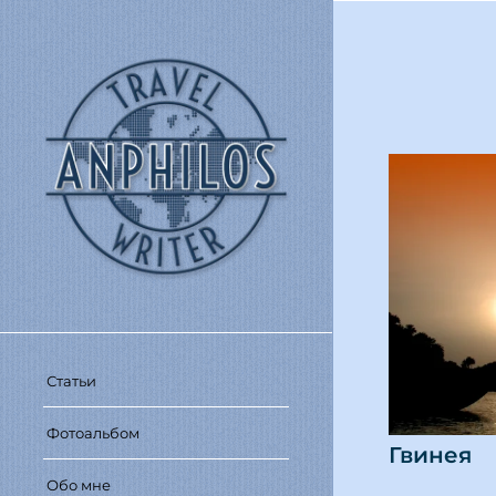
Статьи
Фотоальбом
Гвинея
Обо мне