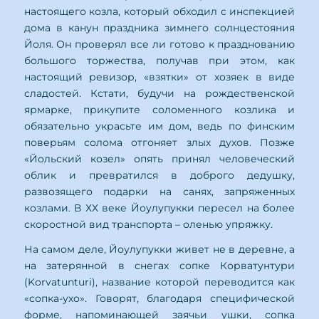
настоящего козла, который обходил с инспекцией
дома в канун праздника зимнего солнцестояния
Йоля. Он проверял все ли готово к празднованию
большого торжества, получав при этом, как
настоящий ревизор, «взятки» от хозяек в виде
сладостей. Кстати, будучи на рождественской
ярмарке, прикупите соломенного козлика и
обязательно украсьте им дом, ведь по финским
поверьям солома отгоняет злых духов. Позже
«Йольский козел» опять принял человеческий
облик и превратился в доброго дедушку,
развозящего подарки на санях, запряженных
козлами. В ХХ веке Йоулупукки пересел на более
скоростной вид транспорта – оленью упряжку.
На самом деле, Йоулупукки живет не в деревне, а
на затерянной в снегах сопке Корватунтури
(Korvatunturi), название которой переводится как
«сопка-ухо». Говорят, благодаря специфической
форме, напоминающей заячьи ушки, сопка