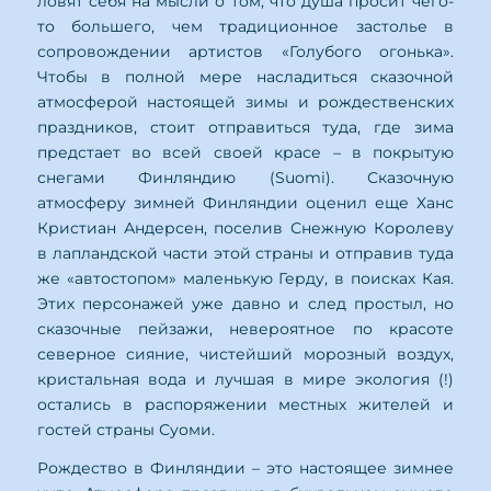
ловят себя на мысли о том, что душа просит чего-
то большего, чем традиционное застолье в
сопровождении артистов «Голубого огонька».
Чтобы в полной мере насладиться сказочной
атмосферой настоящей зимы и рождественских
праздников, стоит отправиться туда, где зима
предстает во всей своей красе – в покрытую
снегами Финляндию (Suomi). Сказочную
атмосферу зимней Финляндии оценил еще Ханс
Кристиан Андерсен, поселив Снежную Королеву
в лапландской части этой страны и отправив туда
же «автостопом» маленькую Герду, в поисках Кая.
Этих персонажей уже давно и след простыл, но
сказочные пейзажи, невероятное по красоте
северное сияние, чистейший морозный воздух,
кристальная вода и лучшая в мире экология (!)
остались в распоряжении местных жителей и
гостей страны Суоми.
Рождество в Финляндии – это настоящее зимнее