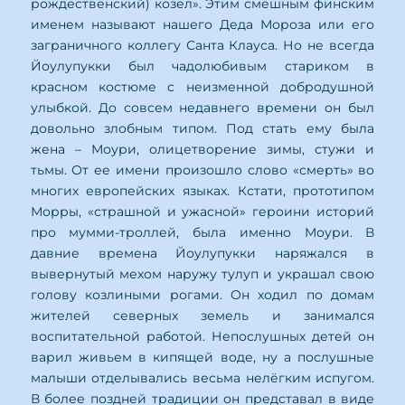
рождественский) козел». Этим смешным финским
именем называют нашего Деда Мороза или его
заграничного коллегу Санта Клауса. Но не всегда
Йоулупукки был чадолюбивым стариком в
красном костюме с неизменной добродушной
улыбкой. До совсем недавнего времени он был
довольно злобным типом. Под стать ему была
жена – Моури, олицетворение зимы, стужи и
тьмы. От ее имени произошло слово «смерть» во
многих европейских языках. Кстати, прототипом
Морры, «страшной и ужасной» героини историй
про мумми-троллей, была именно Моури. В
давние времена Йоулупукки наряжался в
вывернутый мехом наружу тулуп и украшал свою
голову козлиными рогами. Он ходил по домам
жителей северных земель и занимался
воспитательной работой. Непослушных детей он
варил живьем в кипящей воде, ну а послушные
малыши отделывались весьма нелёгким испугом.
В более поздней традиции он представал в виде