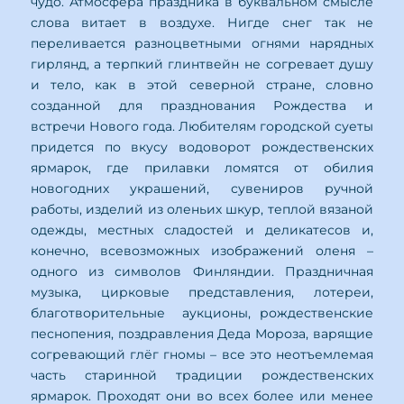
чудо. Атмосфера праздника в буквальном смысле
слова витает в воздухе. Нигде снег так не
переливается разноцветными огнями нарядных
гирлянд, а терпкий глинтвейн не согревает душу
и тело, как в этой северной стране, словно
созданной для празднования Рождества и
встречи Нового года. Любителям городской суеты
придется по вкусу водоворот рождественских
ярмарок, где прилавки ломятся от обилия
новогодних украшений, сувениров ручной
работы, изделий из оленьих шкур, теплой вязаной
одежды, местных сладостей и деликатесов и,
конечно, всевозможных изображений оленя –
одного из символов Финляндии. Праздничная
музыка, цирковые представления, лотереи,
благотворительные аукционы, рождественские
песнопения, поздравления Деда Мороза, варящие
согревающий глёг гномы – все это неотъемлемая
часть старинной традиции рождественских
ярмарок. Проходят они во всех более или менее