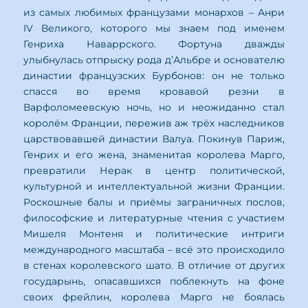
из самых любимых французами монархов – Анри
IV Великого, которого мы знаем под именем
Генриха Наваррского. Фортуна дважды
улыбнулась отпрыску рода д’Альбре и основателю
династии французских Бурбонов: он не только
спасся во время кровавой резни в
Варфоломеевскую ночь, но и неожиданно стал
королём Франции, пережив аж трёх наследников
царствовавшей династии Валуа. Покинув Париж,
Генрих и его жена, знаменитая королева Марго,
превратили Нерак в центр политической,
культурной и интеллектуальной жизни Франции.
Роскошные балы и приёмы заграничных послов,
философские и литературные чтения с участием
Мишеля Монтеня и политические интриги
международного масштаба – всё это происходило
в стенах королевского шато. В отличие от других
государынь, опасавшихся поблекнуть на фоне
своих фрейлин, королева Марго не боялась