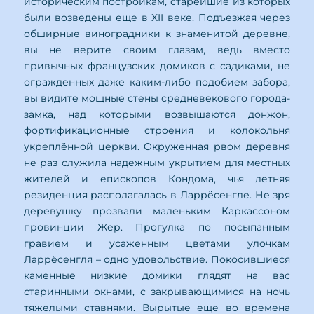
историческим постройкам, старейшие из которых
были возведены еще в XII веке. Подъезжая через
обширные виноградники к знаменитой деревне,
вы не верите своим глазам, ведь вместо
привычных французских домиков с садиками, не
огражденных даже каким-либо подобием забора,
вы видите мощные стены средневекового города-
замка, над которыми возвышаются донжон,
фортификационные строения и колокольня
укреплённой церкви. Окруженная рвом деревня
не раз служила надежным укрытием для местных
жителей и епископов Кондома, чья летняя
резиденция располагалась в Ларрёсенгле. Не зря
деревушку прозвали маленьким Каркассоном
провинции Жер. Прогулка по посыпанным
гравием и усаженным цветами улочкам
Ларрёсенгля – одно удовольствие. Покосившиеся
каменные низкие домики глядят на вас
старинными окнами, с закрывающимися на ночь
тяжелыми ставнями. Вырытые еще во времена