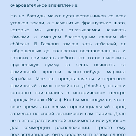
очаровательное впечатление.
Но не бастиды манят путешественников со всех
уголков земли, а знаменитые французские шато,
которые мы упорно отказываемся называть
зáмками, а именуем благородным словом «le
château». В Гаскони замков хоть отбавляй, от
заброшенных до полностью восстановленных и
готовых принимать любого, кто готов выложить
кругленькую сумму за честь почивать на
фамильной кровати какого-нибудь маркиза
Карабаса. Мне же представляется интересным
фамильный замок семейства д´Альбре, останки
которого приютились в историческом центре
городка Нерак (Nérac). Кто бы мог подумать, что в
своё время этот весьма провинциальный город
затмевал по своей значимости сам Париж. Дело
не в его стратегической значимости или удобном
для коммерции расположении. Просто ему
посчастливилось быть родовым гнездом одного