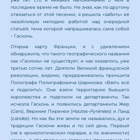
последнее время не было. Не зная, как по-другому
отвязаться от этой песенки, я решила «забить» её
назойливую мелодию работой над очередной
статьёй, тема которой напрашивалась сама собой
– Гасконь.
Открыв карту Франции, я с удивлением
обнаружила, что такого географического названия
как «Гасконь» не существует, и как оказалось, уже
третью сотню лет. Деятели Великой французской
революции, видимо, придерживались принципа
Полиграфа Полиграфовича Шарикова: «Взять всё
и поделить!». Они взяли территорию бывшего
королевства и поделили на департаменты. Так
исчезла Гасконь и появились департаменты Жер
(
Gers
), Верхние Пиренеи (
Hautes
–
Pyr
é
n
é
es
) и Ланд
(
Landes
). Но как бы эти земли не назывались, дух и
традиции Гаскони живы и по сей день. Первый
(не в хронологическом порядке, а по значимости)