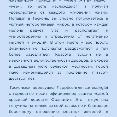
жизненному принципу – «умей жить» («savoir
vivre»), то есть наслаждайся и получай
удовольствие от каждого мгновения жизни.
Попадая в Гасконь, вы словно погружаетесь в
уютный неторопливый мирок, в котором каждая
мелочь радует глаз и располагает к
умиротворению и отрешению от негативных
мыслей и эмоций. В этом месте у вас просто
физически не получается раздражиться, а тем
более разозлиться. Красота Гаскони не в
изысканной величественности дворцов, а скорее
в домашнем уюте сельской местности, порой
мало изменившейся за последние пятьсот-
шестьсот лет.
Гасконская деревушка Ларрёсенгль (Larressingle)
с гордостью носит официальное звание «самой
красивой деревни Франции». Этот титул она
получила не только за свой шарм, но и благодаря
бережному отношению местных жителей к