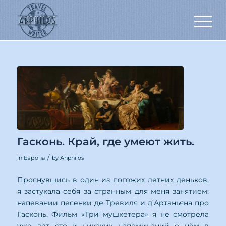
Гасконь. Край, где умеют жить.
/
in
Европа
by
Anphilos
Проснувшись в один из погожих летних деньков,
я застукала себя за странным для меня занятием:
напевании песенки де Тревиля и д’Артаньяна про
Гасконь. Фильм «Три мушкетера» я не смотрела
уже лет сто и никаких напоминаний о нём в