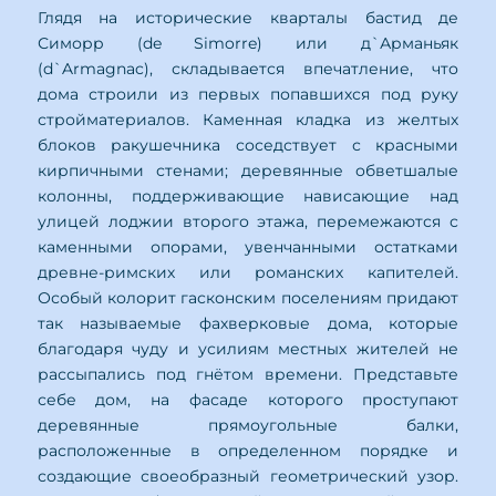
Глядя на исторические кварталы бастид де
Симорр (de Simorre) или д`Арманьяк
(d`Armagnac), складывается впечатление, что
дома строили из первых попавшихся под руку
стройматериалов. Каменная кладка из желтых
блоков ракушечника соседствует с красными
кирпичными стенами; деревянные обветшалые
колонны, поддерживающие нависающие над
улицей лоджии второго этажа, перемежаются с
каменными опорами, увенчанными остатками
древне-римских или романских капителей.
Особый колорит гасконским поселениям придают
так называемые фахверковые дома, которые
благодаря чуду и усилиям местных жителей не
рассыпались под гнётом времени. Представьте
себе дом, на фасаде которого проступают
деревянные прямоугольные балки,
расположенные в определенном порядке и
создающие своеобразный геометрический узор.