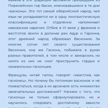
камень в эти традиции заложили пришедшие из
Пиренейских гор баски, именовавшиеся в те дни
«васконы». Это тот самый иберийский народ, чей
язык не укладывается ни в одну лингвистическую
классификацию и отдалённо напоминает
кавказские наречия. Отбив в VI веке у франков и
вестготов земли в долинах рек Адур и Гаронна,
этот древний народ образовал Васконию. За
многие сотни лет своего существования
Васкония, она же Гасконь, побывала в руках
разных правителей, в том числе и заморских, но
никто из них не смог приструнить гордых и
своевольных гасконцев.
Французы, читай галлы, говорят: «хвастлив, как
гасконец». Но почему бы потомкам васконов и не
похвастаться, когда в их арсенале есть множество
замечательных достижений? Начнем с того, что
гасконцы не только сформулировали, но и
научились следовать достойному зависти