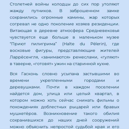
Столетней войны колодцы до сих пор утоляют
жажду путников. В заброшенном замке
сохранились огромные камины, жар которых
согревал не одно поколение хозяев резиденции.
Витающая в деревне атмосфера Средневековья
чувствуется еще больше в маленьком музее
“Приют пилигрима” (Halte du Pèlerin), где
восковые фигуры, представляющие жителей
Ларрёсенгля, «занимаются» ремеслами, «гуляют»
в таверне, «готовят» ужин на старинной кухне.
Вся Гасконь словно усыпана застывшими во
времени укрепленными городами и
деревушками. Почти в каждом поселении
найдется дом, улица или целый квартал, в
котором можно хоть сейчас снимать фильмы о
похождениях доблестных рыцарей или бравых
мушкетёров. Возникновение такого обилия
сохранившихся до наших дней сооружений
можно объяснить непростой судьбой края и его