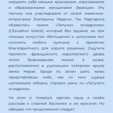
окружать себя самыми красивыми, изысканными
и образованными женщинами Франции. Эту
тактику она унаследовала от своей маменьки-
интриганки Екатерины Медичи. Так Маргарита
обзавелась своим «Летучим эскадроном»
(L’Escadron Volant), который без оружия, но при
помощи искусства обольщения и шпионажа мог
склонить любого мужчину к принятию
благоприятного для короля решения. Ощутить
прелести французского королевского двора
эпохи Возрождения можно в музее,
расположенном в уцелевшем северном крыле
замка Нерак. Бродя по залам шато, живо
представляешь себе, как по ним, шурша
шелковыми юбками, порхали дамы из «Летучего
эскадрона».
На этом я, пожалуй, сделаю паузу в своём
рассказе о славной Васконии и её красотах. Но
обещаю, что продолжение следует.